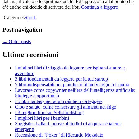
italiana, il calcio è lo sport nazionale. Ed appassiona a tal punto che
c’è anche chi decide di scrivere dei libri
Continua a leggere
Categories
Sport
Post navigation
←
Older posts
Ultime recensioni
I migliori libri di viaggio da leggere per ispirarsi a nuove
avventure
3 libri fondamentali da leggere per la tua startup
5 libri indispensabili per pianificare il tuo viaggio a Londra
Lavorare come copywriter nell’era dell’intelligenza artificiale:
Strategie e opportunità
I 5 libri fantasy per adulti più belli da leggere
Cibo e salute: come conservare gli alimenti nel frigo
I 3 migliori libri sul Self-Publishing
I migliori libri per i bambini
Saggistica italiani: nuove abitudini di acquisto e talenti
emergenti
Recensione di “Poker” di Riccardo Meggiato