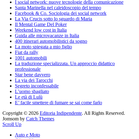
I social network: nuove tecnologie della comunicazione
Santa Marinella nel caleidoscopio del tempo
Facebook & Co. Sociologia dei social network
La Via Crucis sotto lo sguardo di Maria
Il Mental Game Del Poker
Weekend low cost in Italia
Guida alle microvacanze in Italia
400 itinerari automobilistici da sogno
La moto spiegata a mio figlio
Fiat da rally
1001 automobili
La traduzione specializzata. Un approccio didattico
professionale
Star bene davvero
La via dei Tarocchi
Segreto inconfessabile
L’uomo sbagliato
Le età di Lulù
E’ facile smettere di fumare se sai come farlo
Copyright © 2026
Editoria Indipendente
. All Rights Reserved.
Jomsom by
Catch Themes
Scroll Up
Auto e Moto