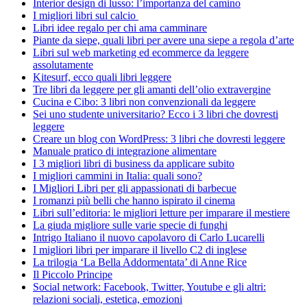
Interior design di lusso: l’importanza del camino
I migliori libri sul calcio
Libri idee regalo per chi ama camminare
Piante da siepe, quali libri per avere una siepe a regola d’arte
Libri sul web marketing ed ecommerce da leggere
assolutamente
Kitesurf, ecco quali libri leggere
Tre libri da leggere per gli amanti dell’olio extravergine
Cucina e Cibo: 3 libri non convenzionali da leggere
Sei uno studente universitario? Ecco i 3 libri che dovresti
leggere
Creare un blog con WordPress: 3 libri che dovresti leggere
Manuale pratico di integrazione alimentare
I 3 migliori libri di business da applicare subito
I migliori cammini in Italia: quali sono?
I Migliori Libri per gli appassionati di barbecue
I romanzi più belli che hanno ispirato il cinema
Libri sull’editoria: le migliori letture per imparare il mestiere
La giuda migliore sulle varie specie di funghi
Intrigo Italiano il nuovo capolavoro di Carlo Lucarelli
I migliori libri per imparare il livello C2 di inglese
La trilogia ‘La Bella Addormentata’ di Anne Rice
Il Piccolo Principe
Social network: Facebook, Twitter, Youtube e gli altri:
relazioni sociali, estetica, emozioni