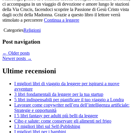
ci accompagna in un viaggio di devozione e amore lungo le stazioni
della Via Crucis, facendoci scoprire la Passione di Gesù Cristo vista
dagli occhi della Madonna. Grazie a questo libro il lettore verrà
stimolato a percorrere
Continua a leggere
Categories
Religioni
Post navigation
←
Older posts
Newer posts
→
Ultime recensioni
I migliori libri di viaggio da leggere per ispirarsi a nuove
avventure
3 libri fondamentali da leggere per la tua startup
5 libri indispensabili per pianificare il tuo viaggio a Londra
Lavorare come copywriter nell’era dell’intelligenza artificiale:
Strategie e opportunità
I 5 libri fantasy per adulti più belli da leggere
Cibo e salute: come conservare gli alimenti nel frigo
I 3 migliori libri sul Self-Publishing
I migliori libri per i bambini