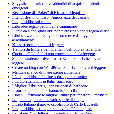
Saggistica italiani: nuove abitudini di acquisto e talenti
emergenti
Recensione di “Poker” di Riccardo Meggiato
Interior design di lusso: l’importanza del camino
I migliori libri sul calcio
Libri idee regalo per chi ama camminare
Piante da siepe, quali libri per avere una siepe a regola d’arte
Libri sul web marketing ed ecommerce da leggere
assolutamente
Kitesurf, ecco quali libri leggere
Tre libri da leggere per gli amanti dell’olio extravergine
Cucina e Cibo: 3 libri non convenzionali da leggere
Sei uno studente universitario? Ecco i 3 libri che dovresti
leggere
Creare un blog con WordPress: 3 libri che dovresti leggere
Manuale pratico di integrazione alimentare
I 3 migliori libri di business da applicare subito
I migliori cammini in Italia: quali sono?
I Migliori Libri per gli appassionati di barbecue
I romanzi più belli che hanno ispirato il cinema
Libri sull’editoria: le migliori letture per imparare il mestiere
La giuda migliore sulle varie specie di funghi
Intrigo Italiano il nuovo capolavoro di Carlo Lucarelli
I migliori libri per imparare il livello C2 di inglese
La trilogia ‘La Bella Addormentata’ di Anne Rice