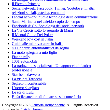
Il Piccolo Principe
Social network: Facebook, Twitter, Youtube e gli altri:
relazioni sociali, estetica, emozioni
I social network: nuove tecnologie della comunicazione
Santa Marinella nel caleidoscopio del tempo
Facebook & Co. Sociologia dei social network
La Via Crucis sotto lo sguardo di Maria
Il Mental Game Del Poker
Weekend low cost in Italia
Guida alle microvacanze in Italia
400 itinerari automobilistici da sogno
La moto spiegata a mio figlio
Fiat da rally
1001 automobili
La traduzione specializzata. Un approccio didattico
professionale
Star bene davvero
La via dei Tarocchi
Segreto inconfessabile
L’uomo sbagliato
Le età di Lulù
E’ facile smettere di fumare se sai come farlo
Copyright © 2026
Editoria Indipendente
. All Rights Reserved.
Jomsom by
Catch Themes